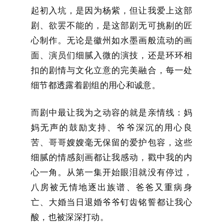
起初入坑，是因为杨紫，但让我爱上这部
剧、欲罢不能的，是这部剧无可挑剔的匠
心制作。无论是徽州如水墨画般流动的画
面、演员们细腻入微的演技，还是环环相
扣的剧情与文化立意的完美融合，每一处
细节都透露着剧组的用心和诚意。
而剧中最让我为之动容的就是亲情线：妈
妈无声的鼓励支持、爷爷深沉的用心良
苦、哥哥嫂嫂毫无保留的爱护包容，这些
细腻的情感刻画都让我感动，戳中我的内
心一角。从第一集开始眼泪就没有停过，
八房被无情地逐出族谱、爸爸又重病身
亡、大婚当日退婚爷爷钉齿铭誓都让我心
酸，也被深深打动。