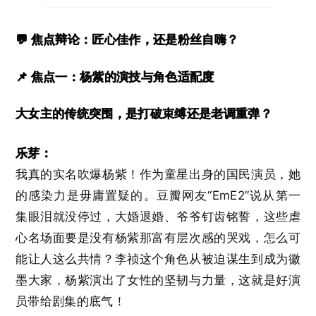
💬 焦点辩论：匠心佳作，还是粉丝自嗨？
📌 焦点一：杨紫的演技与角色适配度
大女主的传统突围，是打破束缚还是老调重弹？
乐芽：
我真的实名吹爆杨紫！作为童星出身的国民演员，她
的感染力是毋庸置疑的。豆瓣网友“EmE2”说从第一
集眼泪就没停过，大婚退婚、爷爷钉齿铭誓，这些虐
心名场面要是没有杨紫那富有层次感的哭戏，怎么可
能让人这么共情？李祯这个角色从被迫谋生到成为徽
墨大家，杨紫演出了女性的坚韧与力量，这就是好演
员带给剧集的底气！