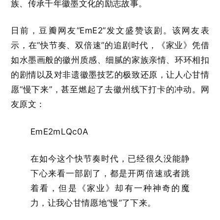
族、传承千年徽墨文化的励志故事。
日前，豆瓣网友“EmE2”发文盛赞该剧。该网友表
示，在“快节奏、双倍速”的追剧时代，《家业》凭借
如水墨画般的徽州质感、细腻的家族亲情、环环相扣
的剧情以及对非遗徽墨技艺的极致还原，让人心甘情
愿“慢下来”，甚至燃起了去徽州线下打卡的冲动。网
友原文：
EmE2mLQc0A
在如今这个快节奏时代，已经很久没能静
下心来看一部剧了，都是开两倍速或者跳
着看，但是《家业》却有一种神奇的魔
力，让我心甘情愿地“慢”了下来。