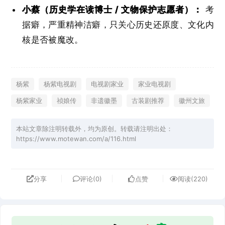
小蔡（历史学在读博士 / 文物保护志愿者）：
考
据癖，严重精神洁癖，只关心历史还原度、文化内
核是否被魔改。
杨紫
杨紫电视剧
电视剧家业
家业电视剧
杨紫家业
祯娘传
非遗徽墨
古装剧推荐
徽州文旅
本站文章除注明转载外，均为原创。转载请注明出处：
https://www.motewan.com/a/116.html
分享
评论(0)
点赞
阅读(220)